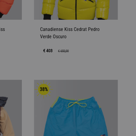
iss
Canadiense Kiss Cedrat Pedro
Verde Oscuro
€ 403
€
650,00
AÑADIR
AÑADIR
A
A
38%
LA
LA
LISTA
LISTA
DE
DE
DESEOS
DESEOS