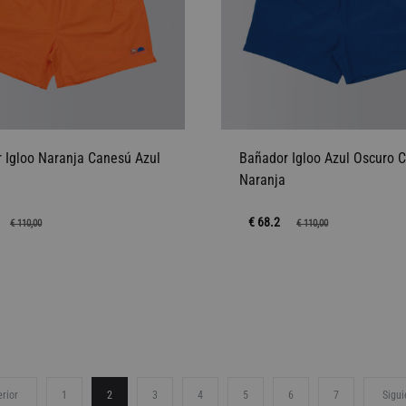
 Igloo Naranja Canesú Azul
Bañador Igloo Azul Oscuro 
Naranja
€ 68.2
€
110,00
€
110,00
AÑADIR
A
LA
LISTA
DE
rior
1
2
3
4
5
6
7
Sigui