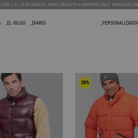
DEL 1 AL 23 DE AGOSTO · ENVÍO GRATUITO A PARTIR DE 200 € · FINANCIA CO
S
_EL IGLOO
_DIARIO
_PERSONALIZADO
APPAREL
COMPLEMENTOS
PERSONALIZAD
_BOLSOS
_CANADIENSE
_CORTAVIENTOS
_CAPUCHAS
_CHALECO
38%
_JERSEYS
_CARTERAS
_SUDADERAS
_GORROS
_CAMISETAS
_GADGETS
_BAÑADORES
_LLAVEROS