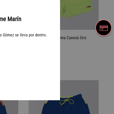
me Marín
o Gómez se lleva por dentro.
Canesú
Bañador Igloo Lima Canesú Gris
Oscuro
€ 68.2
€
110,00
AÑADIR
AÑADIR
A
A
38%
LA
LA
LISTA
LISTA
DE
DE
DESEOS
DESEOS