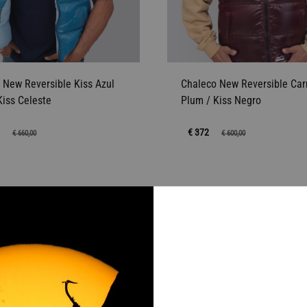
 New Reversible Kiss Azul
Chaleco New Reversible Car
Kiss Celeste
Plum / Kiss Negro
2
€ 372
€
660,00
€
600,00
AÑADIR
A
38%
LA
LISTA
DE
DESEOS