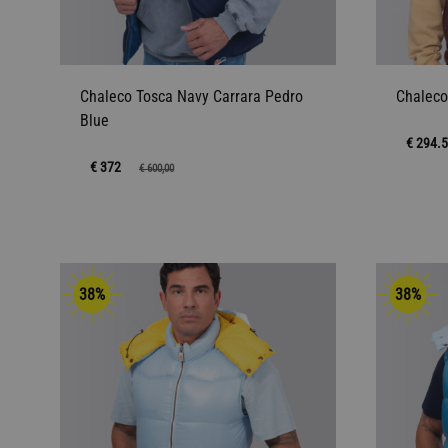
_TRES CUARTOS
_CHALECO
_CHALECO PEDRO GÓMEZ SOL Y LUNA
Chaleco Tosca Navy Carrara Pedro
Chaleco
Blue
_CHALECO DANI MARTÍN
€ 294.
_CHALECO PREMIUM
€ 372
€
600,00
_CHALECO GREDOS «SAN ISIDRO»
_CHALECO GREDOS
AÑADIR
_CHALECO NEW REVERSIBLE
A
38%
38%
LA
LISTA
DE
DESEOS