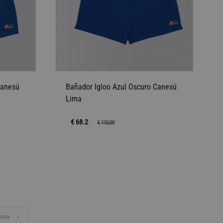
Canesú
Bañador Igloo Azul Oscuro Canesú
Lima
€ 68.2
€
110,00
AÑADIR
AÑADIR
A
A
LA
LA
LISTA
LISTA
DE
DE
ente