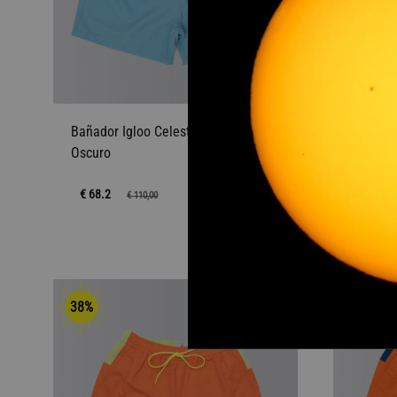
Bañador Igloo Celeste Canesú Azul
Bañador
Oscuro
Celeste
€ 68.2
€ 68.2
€
110,00
AÑADIR
A
38%
38%
LA
LISTA
DE
DESEOS