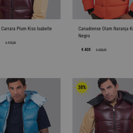
 Carrara Plum Kiss Isabelle
Canadiense Olam Naranja K
Negro
5
€
475,00
€ 403
€
650,00
AÑADIR
A
LA
38%
LISTA
DE
DESEOS