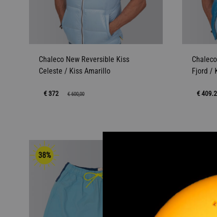
Chaleco New Reversible Kiss
Chaleco
Celeste / Kiss Amarillo
Fjord / 
€ 372
€ 409.
€
600,00
AÑADIR
A
38%
38%
LA
LISTA
DE
DESEOS