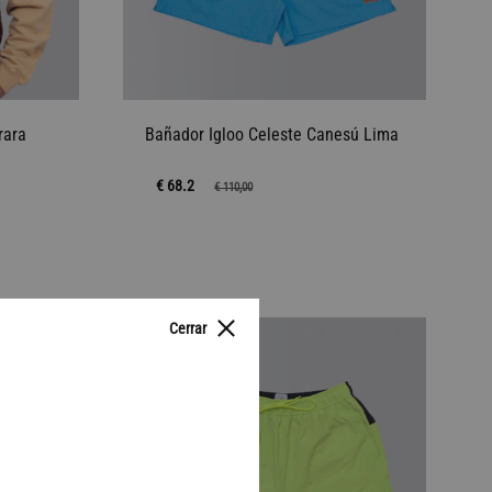
rara
Bañador Igloo Celeste Canesú Lima
€ 68.2
€
110,00
AÑADIR
AÑADIR
A
Cerrar
A
LA
38%
LA
LISTA
LISTA
DE
DE
DESEOS
DESEOS