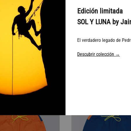
Edición limitada
SOL Y LUNA by Jai
El verdadero legado de Pedr
 Igloo Gris Oscuro Canesú
Bañador Igloo Gris Oscuro 
Lima
Descubrir colección →
€ 68.2
€
110,00
€
110,00
AÑADIR
A
38%
LA
LISTA
DE
DESEOS