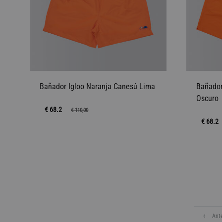
Bañador Igloo Naranja Canesú Lima
Bañador
Oscuro
€ 68.2
€
110,00
€ 68.2
AÑADIR
A
LA
LISTA
DE
DESEOS
Ante