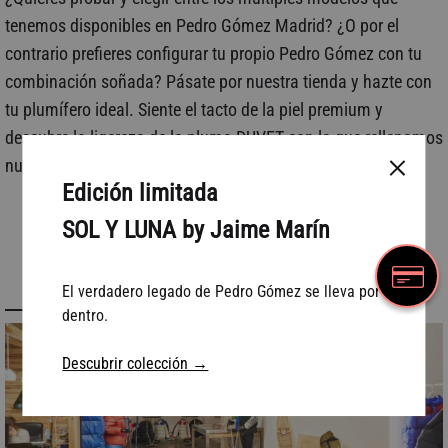
tenemos disponibles en Pedro Gómez Madrid? ¿O por el
contrario prefieres configurar tu propio Pedro Gómez con tu
combinación soñada? Pásate por nuestra tienda y hazte con
tu plumífero ideal. Siente el tacto de la piel premium y
descubre la ligereza de la pluma DUVET con la que rellenamos
nuestras prendas.
Edición limitada
SOL Y LUNA by Jaime Marín
El verdadero legado de Pedro Gómez se lleva por
dentro.
Descubrir colección →