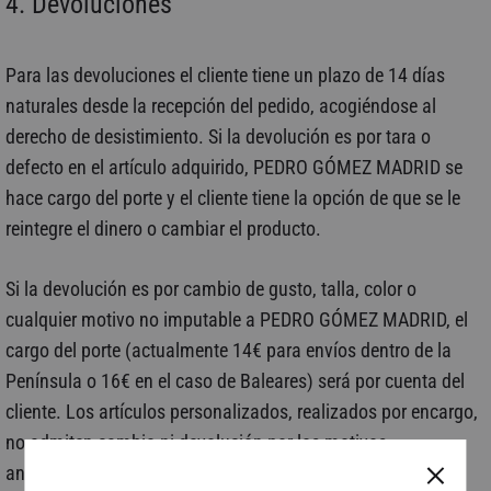
4. Devoluciones
Para las devoluciones el cliente tiene un plazo de 14 días
naturales desde la recepción del pedido, acogiéndose al
derecho de desistimiento. Si la devolución es por tara o
defecto en el artículo adquirido, PEDRO GÓMEZ MADRID se
hace cargo del porte y el cliente tiene la opción de que se le
reintegre el dinero o cambiar el producto.
Si la devolución es por cambio de gusto, talla, color o
cualquier motivo no imputable a PEDRO GÓMEZ MADRID, el
cargo del porte (actualmente 14€ para envíos dentro de la
Península o 16€ en el caso de Baleares) será por cuenta del
cliente. Los artículos personalizados, realizados por encargo,
no admiten cambio ni devolución por los motivos
anteriormente mencionados en este párrafo, a no ser que