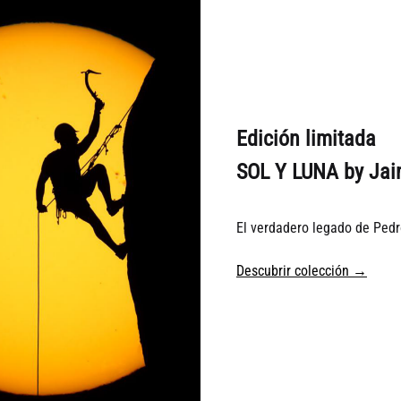
 Gredos Gabriel Pata de
Chaleco Gredos Gabriel Kis
iss Negro
Pata De Gallo
Edición limitada
5
€ 232.5
€
375,00
€
375,00
SOL Y LUNA by Jai
El verdadero legado de Pedr
AÑADIR
A
Descubrir colección →
LA
LISTA
DE
DESEOS
Pedro…
Legal