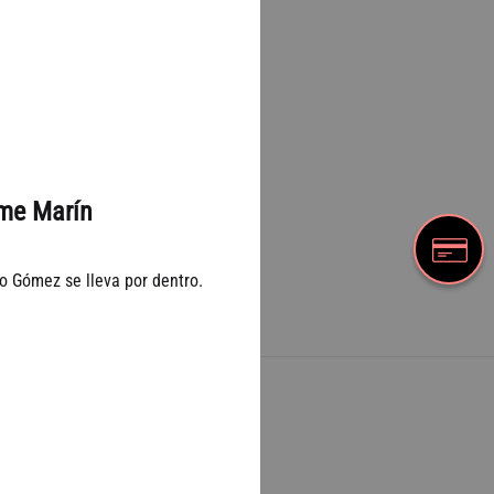
s Negro
me Marín
o Gómez se lleva por dentro.
AÑADIR
A
LA
LISTA
DE
DESEOS
Newsletter