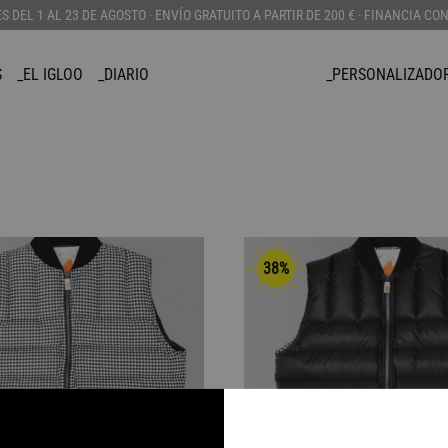
DEL 1 AL 23 DE AGOSTO · ENVÍO GRATUITO A PARTIR DE 200 € · FINANCIA CO
S
_EL IGLOO
_DIARIO
_PERSONALIZADO
APPAREL
COMPLEMENTOS
PERSONALIZAD
_BOLSOS
_CANADIENSE
_CORTAVIENTOS
_CAPUCHAS
_CHALECO
38%
_JERSEYS
_CARTERAS
_SUDADERAS
_GORROS
_CAMISETAS
_GADGETS
_BAÑADORES
_LLAVEROS