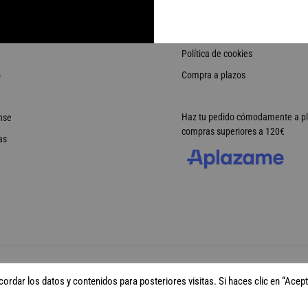
e venta
Condiciones de compra
ciones
Política de privacidad
Política de cookies
o
Compra a plazos
Haz tu pedido cómodamente a p
nse
compras superiores a 120€
as
rdar los datos y contenidos para posteriores visitas. Si haces clic en “Acept