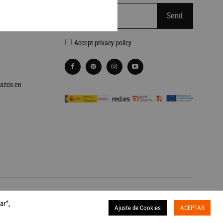
Accept
privacy policy
lazos en
Otra web realizada por
Palabra de Ciervo
ar”,
Ajuste de Cookies
ACEPTAR