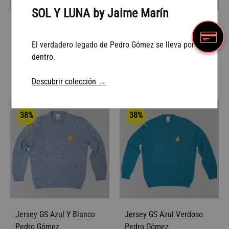
SOL Y LUNA by Jaime Marín
Canadiense Pedrito
Jersey GS Marrón Pedro
Verona Negro Tosca Taupe
Gómez
El verdadero legado de Pedro Gómez se lleva por
dentro.
€
375,00
€ 99.2
€
160,00
Descubrir colección →
38%
38%
Jersey GS Azul Y Blanco
Jersey GS Azul Verdoso
Pedro Gómez
Pedro Gómez