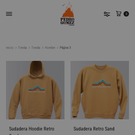
Carri
0
Inicio
Tienda
Tienda
Hombre
Página 3
Filtrar
Ordenar por los últimos
Sudadera Hoodie Retro
Sudadera Retro Sand