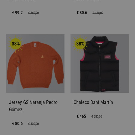
€ 99.2
€ 80.6
€
160,00
€
130,00
38%
38%
Jersey GS Naranja Pedro
Chaleco Dani Martín
Gómez
€ 465
€
750,00
€ 80.6
€
130,00