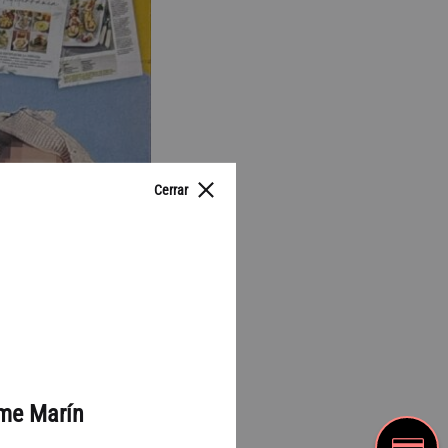
Cerrar
me Marín