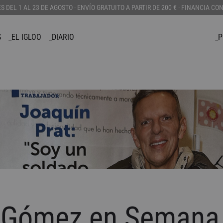
DEL 1 AL 23 DE AGOSTO · ENVÍO GRATUITO A PARTIR DE 200 € · FINANCIA CO
S
_EL IGLOO
_DIARIO
_
APPAREL
COMPLEMENTOS
PERSONALIZAD
_BOLSOS
_CANADIENSE
_CORTAVIENTOS
_CAPUCHAS
_CHALECO
_JERSEYS
_CARTERAS
_SUDADERAS
_GORROS
_CAMISETAS
_GADGETS
_BAÑADORES
 Gómez en Semana
_LLAVEROS