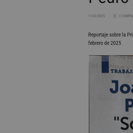
_TRES CUARTOS
_CHALECO
11/02/2025
0 COMPA
_CHALECO PEDRO GÓMEZ SOL Y LUNA
Pedro
Reportaje sobre la Pr
_CHALECO DANI MARTÍN
febrero de 2025
_CHALECO PREMIUM
Góme
_CHALECO GREDOS «SAN ISIDRO»
_CHALECO GREDOS
en
_CHALECO NEW REVERSIBLE
Sema
11/02/2025
0