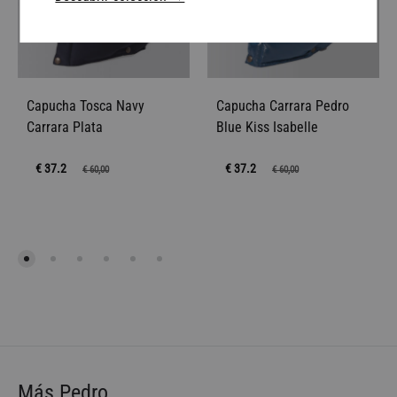
Capucha Tosca Navy
Capucha Carrara Pedro
Carrara Plata
Blue Kiss Isabelle
€ 37.2
€ 37.2
€
60,00
€
60,00
Más Pedro…