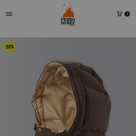
Carri
0
38%