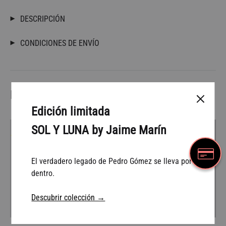
DESCRIPCIÓN
CONDICIONES DE ENVÍO
Productos relacionados
Edición limitada
SOL Y LUNA by Jaime Marín
36%
36%
El verdadero legado de Pedro Gómez se lleva por
dentro.
Descubrir colección →