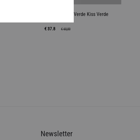
rand
Capucha Lodge Verde Kiss Verde
€ 37.8
€
60,00
AÑADIR
AÑADIR
A
A
LA
LA
LISTA
LISTA
DE
DE
DESEOS
DESEOS
Newsletter