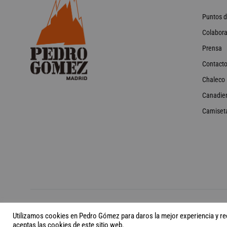
Puntos d
Colabora
Prensa
Contact
Chaleco
Canadie
Camiset
©2026 Pedro Gómez Madrid Todos los derechos reservados
Utilizamos cookies en Pedro Gómez para daros la mejor experiencia y reco
aceptas las cookies de este sitio web.