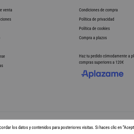
e venta
Condiciones de compra
ciones
Política de privacidad
Política de cookies
o
Compra a plazos
Haz tu pedido cómodamente a p
nse
compras superiores a 120€
as
rdar los datos y contenidos para posteriores visitas. Si haces clic en “Acept