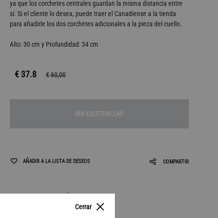
ya que los corchetes centrales guardan la misma distancia entre
sí. Si el cliente lo desea, puede traer el Canadiense a la tienda
para añadirle los dos corchetes adicionales a la pieza del cuello.
Alto: 30 cm y Profundidad: 34 cm
€ 37.8
€
60,00
SIN EXISTENCIAS
AÑADIR A LA LISTA DE DESEOS
COMPARTIR
CONDICIONES DE ENVÍO
Cerrar