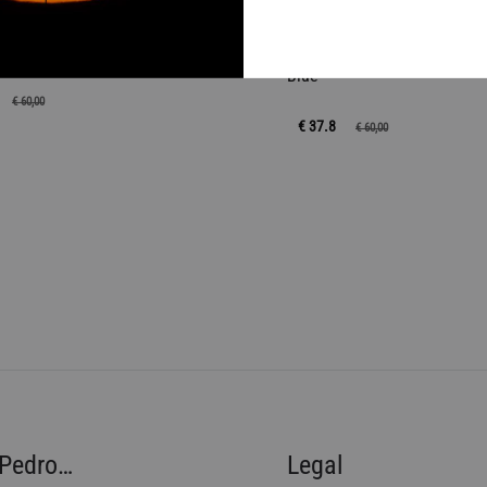
 Lodge Verde Kiss Bronze
Capucha Tosca Navy Kiss G
Blue
€
60,00
€ 37.8
€
60,00
AÑADIR
A
LA
LISTA
DE
DESEOS
Pedro…
Legal