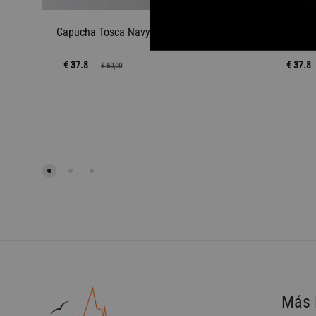
Capucha Tosca Navy Kiss Sunflower
Capucha
€ 37.8
€ 37.8
€
60,00
AÑADIR
A
LA
LISTA
DE
DESEOS
Más 