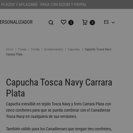
N PLAZOX Y APLAZAME · PAGA CON BIZUM Y PAYPAL
Wishlist
Carrito
PERSONALIZADOR
ES
0
0
ES
Inicio
Tienda
Tienda
Complementos
Capuchas
Capucha Tosca Navy
OR
EL TIEMPO DIRÁ
Carrara Plata
Capucha Tosca Navy Carrara
Plata
Capucha extraíble en tejido Tosca Navy y forro Carrara Plata con
cinco corchetes para que se pueda combinar con el Canadiense
Tosca Navy en cualquiera de sus versiones.
También válido para los Canadienses que tengan tres corchetes,