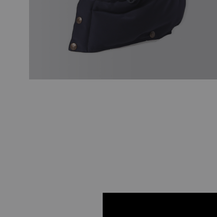
_TRES CUARTOS
_CHALECO
_CHALECO PEDRO GÓMEZ SOL Y LUNA
_CHALECO DANI MARTÍN
_CHALECO PREMIUM
_CHALECO GREDOS «SAN ISIDRO»
_CHALECO GREDOS
_CHALECO NEW REVERSIBLE