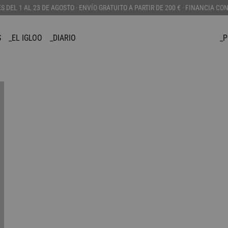
DEL 1 AL 23 DE AGOSTO · ENVÍO GRATUITO A PARTIR DE 200 € · FINANCIA CO
S
_EL IGLOO
_DIARIO
_
APPAREL
COMPLEMENTOS
PERSONALIZAD
_BOLSOS
_CANADIENSE
_CORTAVIENTOS
_CAPUCHAS
_CHALECO
_JERSEYS
_CARTERAS
_SUDADERAS
_GORROS
_CAMISETAS
_GADGETS
_BAÑADORES
_LLAVEROS