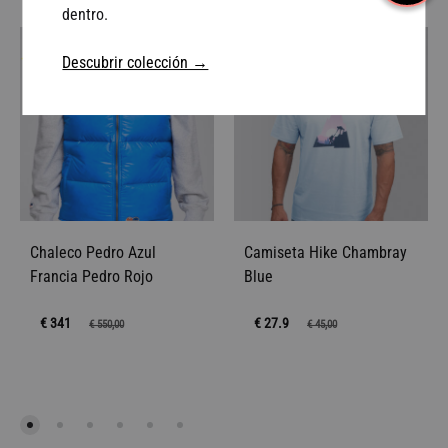
dentro.
38%
38%
Descubrir colección →
Chaleco Pedro Azul
Camiseta Hike Chambray
Francia Pedro Rojo
Blue
€ 341
€ 27.9
€
550,00
€
45,00